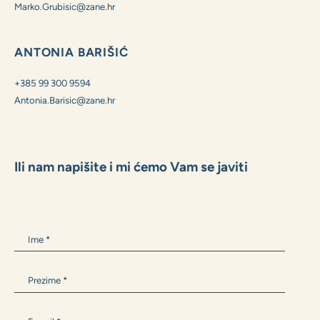
MARKO GRUBIŠIĆ
+385 99 1600 162
Marko.Grubisic@zane.hr
ANTONIA BARIŠIĆ
+385 99 300 9594
Antonia.Barisic@zane.hr
Ili nam napišite i mi ćemo Vam se javiti