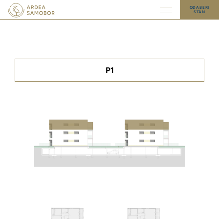
ODABERI
STAN
P1