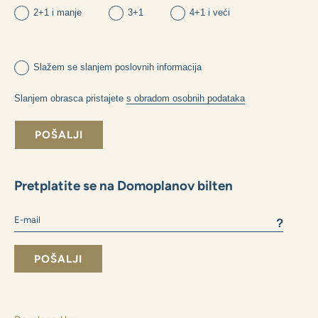
Koji način financiranja odabrati:
vlastiti resursi
hipoteka
Koju veličinu stana preferirate:
2+1 i manje
3+1
4+1 i veći
Slažem se slanjem poslovnih informacija
Slanjem obrasca pristajete
s obradom osobnih podataka
POŠALJI
Pretplatite se na Domoplanov bilten