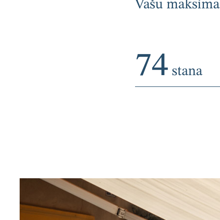
Vašu maksimal
74
stana