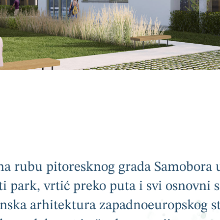
na rubu pitoresknog grada Samobora u 
ti park, vrtić preko puta i svi osnovni 
nska arhitektura zapadnoeuropskog st