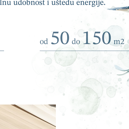
nu udobnost i uštedu energije.
50
150
od
do
m2