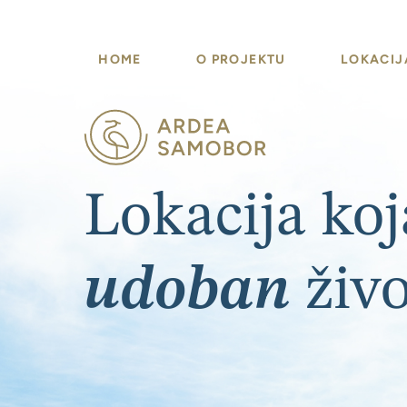
HOME
O PROJEKTU
LOKACIJ
Lokacija ko
miran
život