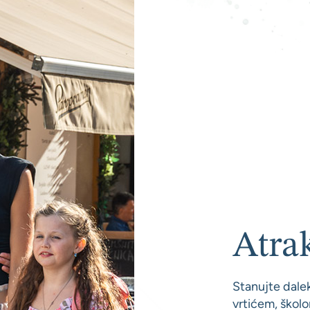
Atrak
Stanujte dalek
vrtićem, školo