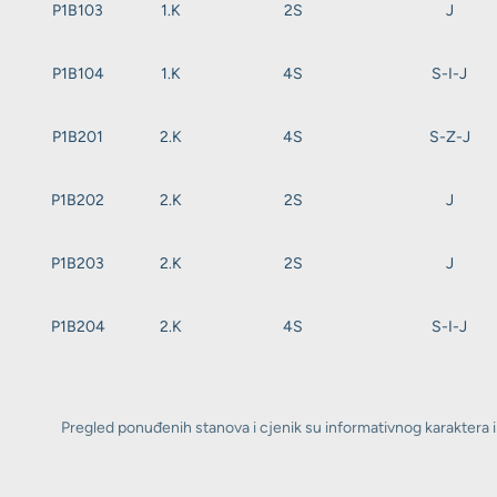
P1B103
1.K
2S
J
P1B104
1.K
4S
S-I-J
P1B201
2.K
4S
S-Z-J
P1B202
2.K
2S
J
P1B203
2.K
2S
J
P1B204
2.K
4S
S-I-J
Pregled ponuđenih stanova i cjenik su informativnog karaktera i