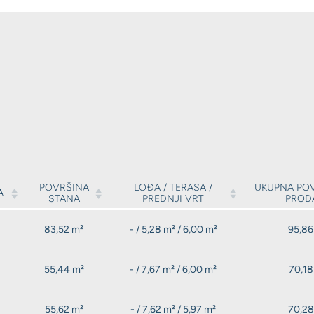
POVRŠINA
LOĐA / TERASA /
UKUPNA POV
A
STANA
PREDNJI VRT
PROD
83,52 m²
- / 5,28 m² / 6,00 m²
95,86
55,44 m²
- / 7,67 m² / 6,00 m²
70,18
55,62 m²
- / 7,62 m² / 5,97 m²
70,28