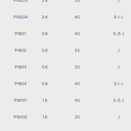
P1A203
2.K
2S
J
P1A204
2.K
4S
S-I-J
P1B01
0.K
4S
S-Z-J
P1B02
0.K
2S
J
P1B03
0.K
2S
J
P1B04
0.K
4S
S-I-J
P1B101
1.K
4S
S-Z-J
P1B102
1.K
2S
J