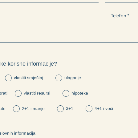
ke korisne informacije?
vlastiti smještaj
ulaganje
rati:
vlastiti resursi
hipoteka
ate:
2+1 i manje
3+1
4+1 i veći
lovnih informacija