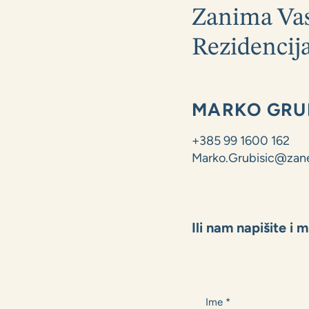
Zanima Vas
Rezidencij
MARKO GRU
+385 99 1600 162
Marko.Grubisic@zane
Ili nam napišite i 