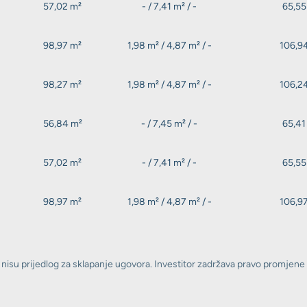
57,02 m²
- / 7,41 m² / -
65,55
98,97 m²
1,98 m² / 4,87 m² / -
106,9
98,27 m²
1,98 m² / 4,87 m² / -
106,2
56,84 m²
- / 7,45 m² / -
65,41
57,02 m²
- / 7,41 m² / -
65,55
98,97 m²
1,98 m² / 4,87 m² / -
106,9
 nisu prijedlog za sklapanje ugovora. Investitor zadržava pravo promjene