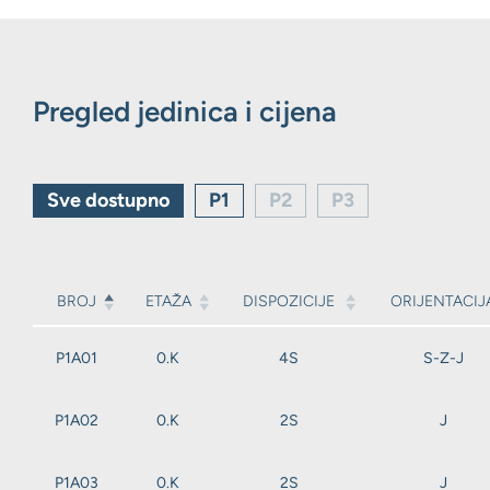
Pregled jedinica i cijena
Sve dostupno
P1
P2
P3
BROJ
ETAŽA
DISPOZICIJE
ORIJENTACIJ
P1A01
0.K
4S
S-Z-J
P1A02
0.K
2S
J
P1A03
0.K
2S
J