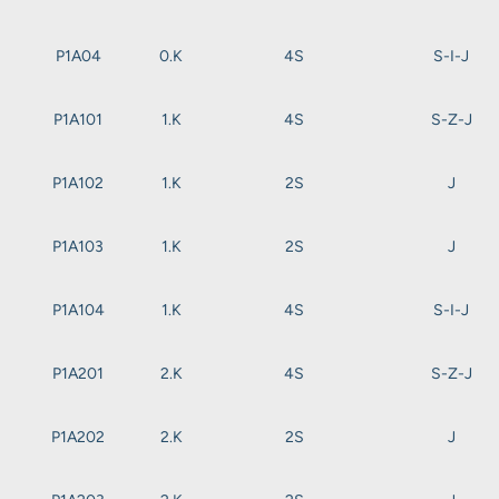
P1A04
0.K
4S
S-I-J
P1A101
1.K
4S
S-Z-J
P1A102
1.K
2S
J
P1A103
1.K
2S
J
P1A104
1.K
4S
S-I-J
P1A201
2.K
4S
S-Z-J
P1A202
2.K
2S
J