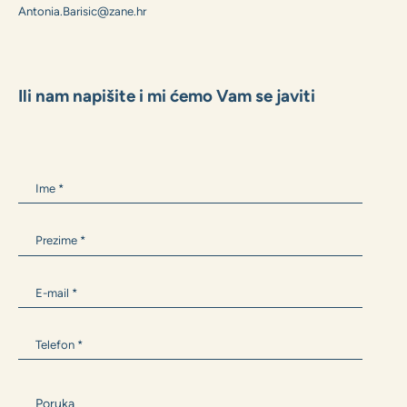
MARKO GRUBIŠIĆ
+385 99 1600 162
Marko.Grubisic@zane.hr
ANTONIA BARIŠIĆ
+385 99 300 9594
Antonia.Barisic@zane.hr
Ili nam napišite i mi ćemo Vam se javiti