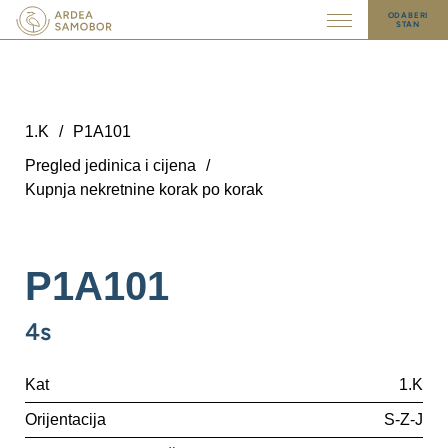
ODABERI
STAN
1.K
/
P1A101
Pregled jedinica i cijena
/
Kupnja nekretnine korak po korak
P1A101
4s
Kat
1.K
Orijentacija
S-Z-J