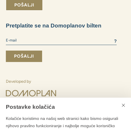
Koji način financiranja odabrati:
vlastiti resursi
hipoteka
Koju veličinu stana preferirate:
2+1 i manje
3+1
4+1 i veći
Slažem se slanjem poslovnih informacija
Slanjem obrasca pristajete
s obradom osobnih podataka
POŠALJI
Postavke kolačića
Pretplatite se na Domoplanov bilten
Kolačiće koristimo na našoj web stranici kako bismo osigurali
njihovo pravilno funkcioniranje i najbolje moguće korisničko
?