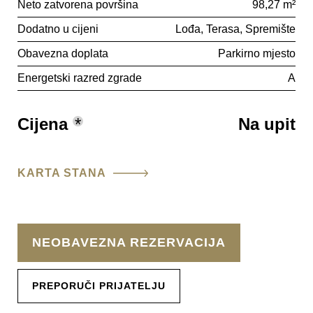
Neto zatvorena površina
98,27 m²
Dodatno u cijeni
Lođa
Terasa
Spremište
Obavezna doplata
Parkirno mjesto
Energetski razred zgrade
A
Cijena
*
Na upit
KARTA STANA
NEOBAVEZNA REZERVACIJA
PREPORUČI PRIJATELJU