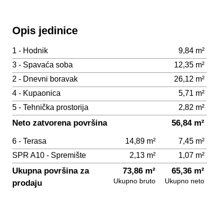
Opis jedinice
1 - Hodnik
9,84 m²
3 - Spavaća soba
12,35 m²
2 - Dnevni boravak
26,12 m²
4 - Kupaonica
5,71 m²
5 - Tehnička prostorija
2,82 m²
Neto zatvorena površina
56,84 m²
6 - Terasa
14,89 m²
7,45 m²
SPR A10 - Spremište
2,13 m²
1,07 m²
Ukupna površina za
73,86 m²
65,36 m²
Ukupno bruto
Ukupno neto
prodaju