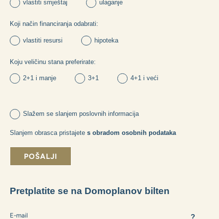
Možete li nam dati neke korisne informacije?
Koja je svrha vaše kupnje:
vlastiti smještaj
ulaganje
Koji način financiranja odabrati:
vlastiti resursi
hipoteka
Koju veličinu stana preferirate:
2+1 i manje
3+1
4+1 i veći