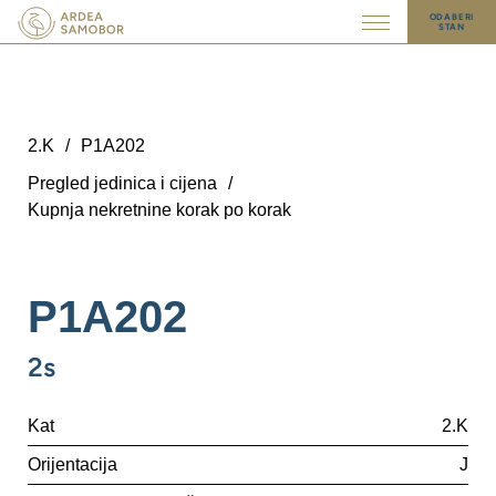
ODABERI
STAN
2.K
/
P1A202
Pregled jedinica i cijena
/
Kupnja nekretnine korak po korak
P1A202
2s
Kat
2.K
Orijentacija
J