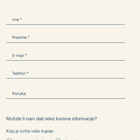
ANTONIA BARIŠIĆ
+385 99 300 9594
Antonia.Barisic@zane.hr
Ili nam napišite i mi ćemo Vam se javiti