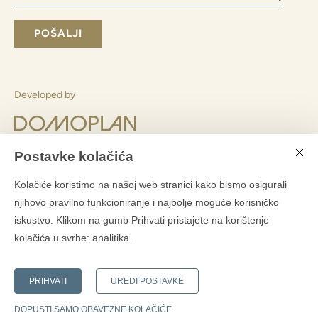
Slažem se slanjem poslovnih informacija
Slanjem obrasca pristajete
s obradom osobnih podataka
POŠALJI
Postavke kolačića
Pretplatite se na Domoplanov bilten
Kolačiće koristimo na našoj web stranici kako bismo osigurali
?
njihovo pravilno funkcioniranje i najbolje moguće korisničko
iskustvo. Klikom na gumb Prihvati pristajete na korištenje
kolačića u svrhe:
analitika
.
PRIHVATI
UREDI POSTAVKE
Developed by
DOPUSTI SAMO OBAVEZNE KOLAČIĆE