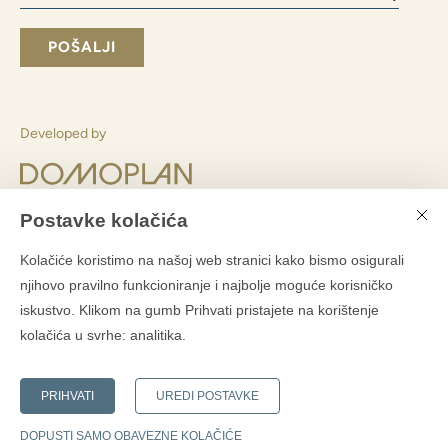
Slažem se slanjem poslovnih informacija
Slanjem obrasca pristajete
s obradom osobnih podataka
POŠALJI
Postavke kolačića
Pretplatite se na Domoplanov bilten
Kolačiće koristimo na našoj web stranici kako bismo osigurali
?
njihovo pravilno funkcioniranje i najbolje moguće korisničko
iskustvo. Klikom na gumb Prihvati pristajete na korištenje
kolačića u svrhe:
analitika
.
PRIHVATI
UREDI POSTAVKE
Developed by
DOPUSTI SAMO OBAVEZNE KOLAČIĆE