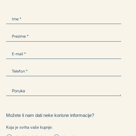
ANTONIA BARIŠIĆ
+385 99 300 9594
Antonia.Barisic@zane.hr
Ili nam napišite i mi ćemo Vam se javiti