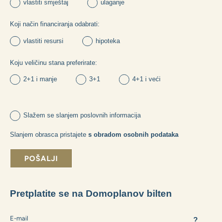
Možete li nam dati neke korisne informacije?
Koja je svrha vaše kupnje:
vlastiti smještaj
ulaganje
Koji način financiranja odabrati:
vlastiti resursi
hipoteka
Koju veličinu stana preferirate:
2+1 i manje
3+1
4+1 i veći