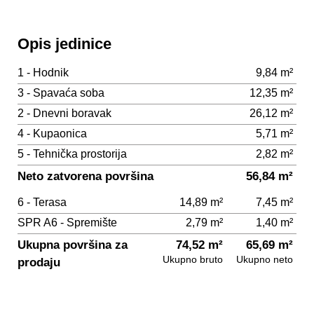
Opis jedinice
1 - Hodnik
9,84 m²
3 - Spavaća soba
12,35 m²
2 - Dnevni boravak
26,12 m²
4 - Kupaonica
5,71 m²
5 - Tehnička prostorija
2,82 m²
Neto zatvorena površina
56,84 m²
6 - Terasa
14,89 m²
7,45 m²
SPR A6 - Spremište
2,79 m²
1,40 m²
Ukupna površina za
74,52 m²
65,69 m²
Ukupno bruto
Ukupno neto
prodaju