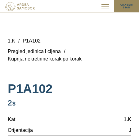
ODABERI
STAN
1.K
/
P1A102
Pregled jedinica i cijena
/
Kupnja nekretnine korak po korak
P1A102
2s
Kat
1.K
Orijentacija
J