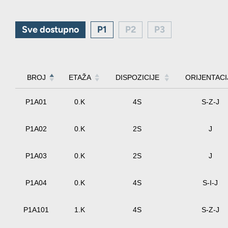
Sve dostupno
P1
P2
P3
BROJ
ETAŽA
DISPOZICIJE
ORIJENTACI
P1A01
0.K
4S
S-Z-J
P1A02
0.K
2S
J
P1A03
0.K
2S
J
P1A04
0.K
4S
S-I-J
P1A101
1.K
4S
S-Z-J