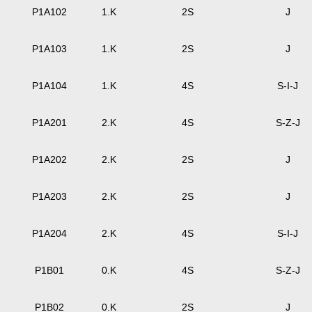
P1A102
1.K
2S
J
P1A103
1.K
2S
J
P1A104
1.K
4S
S-I-J
P1A201
2.K
4S
S-Z-J
P1A202
2.K
2S
J
P1A203
2.K
2S
J
P1A204
2.K
4S
S-I-J
P1B01
0.K
4S
S-Z-J
P1B02
0.K
2S
J