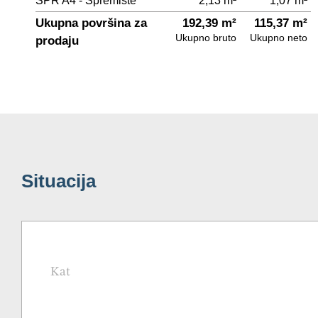
SPR A4 - Spremište
2,13 m²
1,07 m²
Ukupna površina za
192,39 m²
115,37 m²
Ukupno bruto
Ukupno neto
prodaju
Situacija
Kat