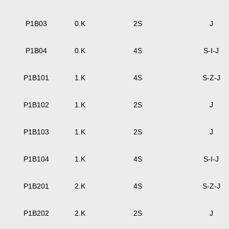
P1B03
0.K
2S
J
P1B04
0.K
4S
S-I-J
P1B101
1.K
4S
S-Z-J
P1B102
1.K
2S
J
P1B103
1.K
2S
J
P1B104
1.K
4S
S-I-J
P1B201
2.K
4S
S-Z-J
P1B202
2.K
2S
J