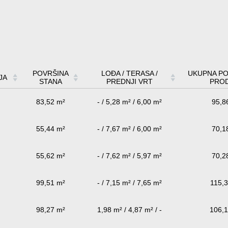
POVRŠINA
LOĐA / TERASA /
UKUPNA PO
JA
STANA
PREDNJI VRT
PRO
83,52 m²
- / 5,28 m² / 6,00 m²
95,8
55,44 m²
- / 7,67 m² / 6,00 m²
70,1
55,62 m²
- / 7,62 m² / 5,97 m²
70,2
99,51 m²
- / 7,15 m² / 7,65 m²
115,
98,27 m²
1,98 m² / 4,87 m² / -
106,