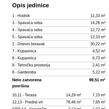
Opis jedinice
1 - Hodnik
11,33 m²
3 - Spavaća soba
14,26 m²
4 - Spavaća soba
12,72 m²
5 - Spavaća soba
12,10 m²
2 - Dnevni boravak
30,22 m²
7 - Kupaonica
4,52 m²
8 - Kupaonica
6,73 m²
9 - Tehnička prostorija
2,41 m²
6 - Garderoba
5,22 m²
Neto zatvorena
99,51 m²
površina
10,11 - Terasa
14,29 m²
7,15 m²
12,13 - Prednji vrt
76,46 m²
7,65 m²