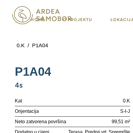
HOME
O PROJEKTU
LOKACIJ
0.K
/
P1A04
P1A04
4s
Kat
0.K
Orijentacija
S-I-J
Neto zatvorena površina
99,51 m²
Dodatno u cijeni
Terasa
Prednji vrt
Spremište