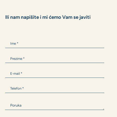
+385 99 300 9594
Antonia.Barisic@zane.hr
Ili nam napišite i mi ćemo Vam se javiti