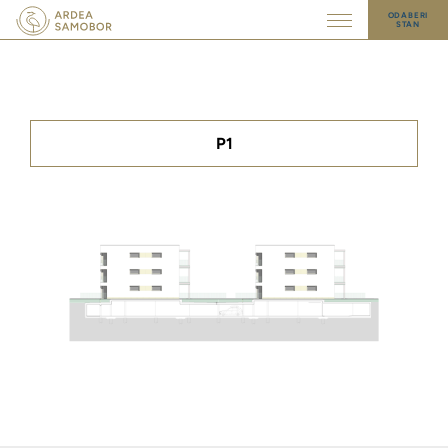
ODABERI
STAN
P1