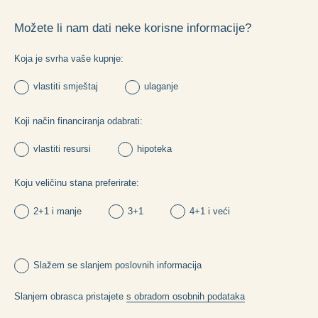
Možete li nam dati neke korisne informacije?
Koja je svrha vaše kupnje:
vlastiti smještaj
ulaganje
Koji način financiranja odabrati:
vlastiti resursi
hipoteka
Koju veličinu stana preferirate:
2+1 i manje
3+1
4+1 i veći