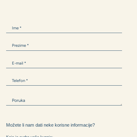
ANTONIA BARIŠIĆ
+385 99 300 9594
Antonia.Barisic@zane.hr
Ili nam napišite i mi ćemo Vam se javiti