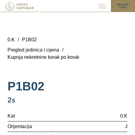
ODABERI
STAN
0.K
/
P1B02
Pregled jedinica i cijena
/
Kupnja nekretnine korak po korak
P1B02
2s
Kat
0.K
Orijentacija
J