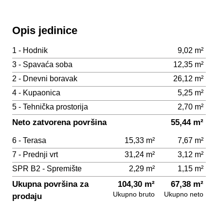
Opis jedinice
1 - Hodnik
9,02 m²
3 - Spavaća soba
12,35 m²
2 - Dnevni boravak
26,12 m²
4 - Kupaonica
5,25 m²
5 - Tehnička prostorija
2,70 m²
Neto zatvorena površina
55,44 m²
6 - Terasa
15,33 m²
7,67 m²
7 - Prednji vrt
31,24 m²
3,12 m²
SPR B2 - Spremište
2,29 m²
1,15 m²
Ukupna površina za
104,30 m²
67,38 m²
Ukupno bruto
Ukupno neto
prodaju