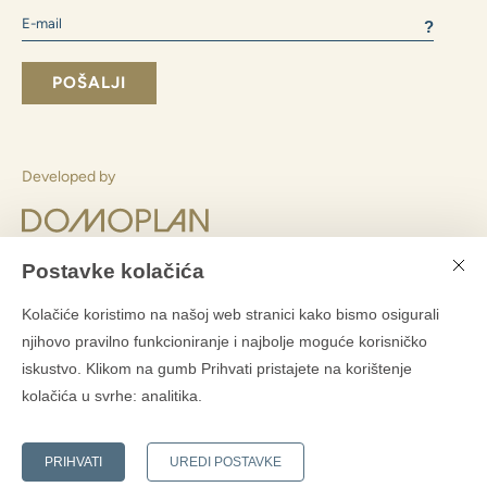
2+1 i manje
3+1
4+1 i veći
Slažem se slanjem poslovnih informacija
Slanjem obrasca pristajete
s obradom osobnih podataka
POŠALJI
Postavke kolačića
Pretplatite se na Domoplanov bilten
Kolačiće koristimo na našoj web stranici kako bismo osigurali
?
njihovo pravilno funkcioniranje i najbolje moguće korisničko
iskustvo. Klikom na gumb Prihvati pristajete na korištenje
kolačića u svrhe:
analitika
.
PRIHVATI
UREDI POSTAVKE