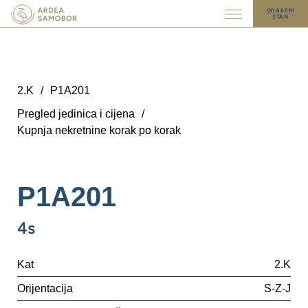
ODABERI
STAN
2.K
/
P1A201
Pregled jedinica i cijena
/
Kupnja nekretnine korak po korak
P1A201
4s
Kat
2.K
Orijentacija
S-Z-J