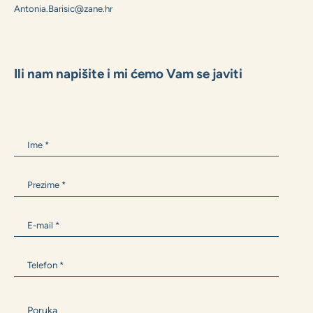
MARKO GRUBIŠIĆ
+385 99 1600 162
Marko.Grubisic@zane.hr
ANTONIA BARIŠIĆ
+385 99 300 9594
Antonia.Barisic@zane.hr
Ili nam napišite i mi ćemo Vam se javiti