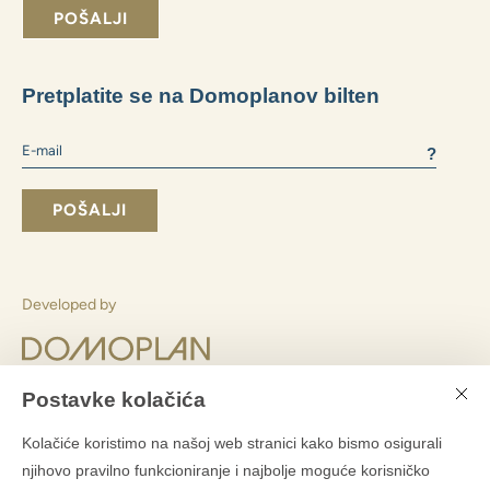
Koji način financiranja odabrati:
vlastiti resursi
hipoteka
Koju veličinu stana preferirate:
2+1 i manje
3+1
4+1 i veći
Slažem se slanjem poslovnih informacija
Slanjem obrasca pristajete
s obradom osobnih podataka
POŠALJI
Postavke kolačića
Pretplatite se na Domoplanov bilten
Kolačiće koristimo na našoj web stranici kako bismo osigurali
njihovo pravilno funkcioniranje i najbolje moguće korisničko
?