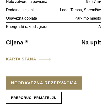
Neto zatvorena površina
98,27 m²
Dodatno u cijeni
Lođa
Terasa
Spremište
Obavezna doplata
Parkirno mjesto
Energetski razred zgrade
A
Cijena
*
Na upit
KARTA STANA
NEOBAVEZNA REZERVACIJA
PREPORUČI PRIJATELJU