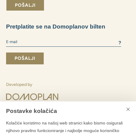
Koji način financiranja odabrati:
vlastiti resursi
hipoteka
Koju veličinu stana preferirate:
2+1 i manje
3+1
4+1 i veći
Slažem se slanjem poslovnih informacija
Slanjem obrasca pristajete
s obradom osobnih podataka
POŠALJI
Postavke kolačića
Pretplatite se na Domoplanov bilten
Kolačiće koristimo na našoj web stranici kako bismo osigurali
njihovo pravilno funkcioniranje i najbolje moguće korisničko
?