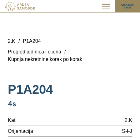
ODABERI
STAN
2.K
/
P1A204
Pregled jedinica i cijena
/
Kupnja nekretnine korak po korak
P1A204
4s
Kat
2.K
Orijentacija
S-I-J