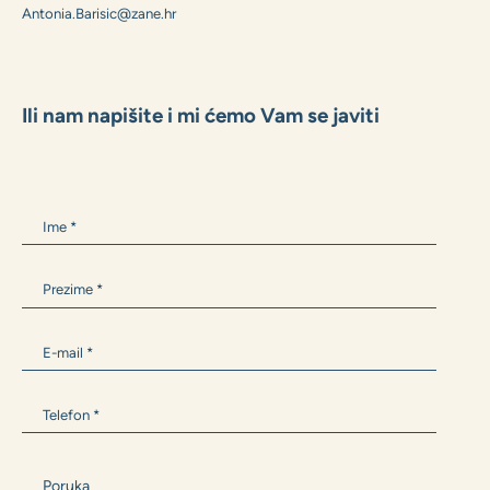
MARKO GRUBIŠIĆ
+385 99 1600 162
Marko.Grubisic@zane.hr
ANTONIA BARIŠIĆ
+385 99 300 9594
Antonia.Barisic@zane.hr
Ili nam napišite i mi ćemo Vam se javiti