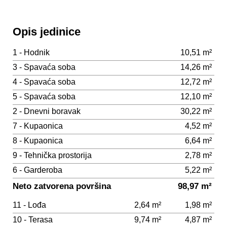
Opis jedinice
1 - Hodnik
10,51 m²
3 - Spavaća soba
14,26 m²
4 - Spavaća soba
12,72 m²
5 - Spavaća soba
12,10 m²
2 - Dnevni boravak
30,22 m²
7 - Kupaonica
4,52 m²
8 - Kupaonica
6,64 m²
9 - Tehnička prostorija
2,78 m²
6 - Garderoba
5,22 m²
Neto zatvorena površina
98,97 m²
11 - Lođa
2,64 m²
1,98 m²
10 - Terasa
9,74 m²
4,87 m²