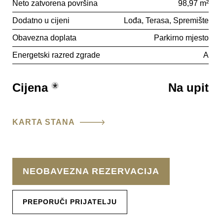
Neto zatvorena površina
98,97 m²
Dodatno u cijeni
Lođa
Terasa
Spremište
Obavezna doplata
Parkirno mjesto
Energetski razred zgrade
A
Cijena
*
Na upit
KARTA STANA
NEOBAVEZNA REZERVACIJA
PREPORUČI PRIJATELJU