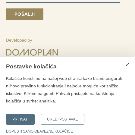
Slažem se slanjem poslovnih informacija
Slanjem obrasca pristajete
s obradom osobnih podataka
POŠALJI
Postavke kolačića
Pretplatite se na Domoplanov bilten
Kolačiće koristimo na našoj web stranici kako bismo osigurali
?
njihovo pravilno funkcioniranje i najbolje moguće korisničko
iskustvo. Klikom na gumb Prihvati pristajete na korištenje
kolačića u svrhe:
analitika
.
PRIHVATI
UREDI POSTAVKE
Developed by
DOPUSTI SAMO OBAVEZNE KOLAČIĆE