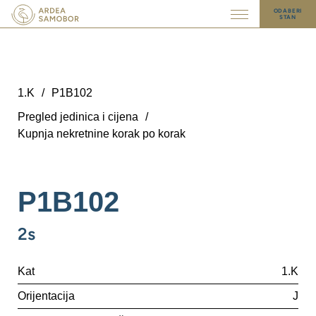
ODABERI
STAN
1.K
/
P1B102
Pregled jedinica i cijena
/
Kupnja nekretnine korak po korak
P1B102
2s
Kat
1.K
Orijentacija
J