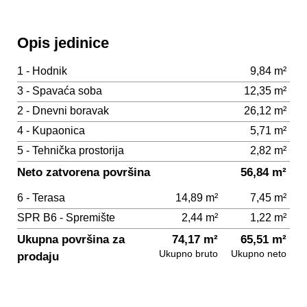
Opis jedinice
1 - Hodnik
9,84 m²
3 - Spavaća soba
12,35 m²
2 - Dnevni boravak
26,12 m²
4 - Kupaonica
5,71 m²
5 - Tehnička prostorija
2,82 m²
Neto zatvorena površina
56,84 m²
6 - Terasa
14,89 m²
7,45 m²
SPR B6 - Spremište
2,44 m²
1,22 m²
Ukupna površina za
74,17 m²
65,51 m²
Ukupno bruto
Ukupno neto
prodaju