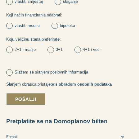
Možete li nam dati neke korisne informacije?
Koja je svrha vaše kupnje:
vlastiti smještaj
ulaganje
Koji način financiranja odabrati:
vlastiti resursi
hipoteka
Koju veličinu stana preferirate:
2+1 i manje
3+1
4+1 i veći