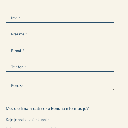
ANTONIA BARIŠIĆ
+385 99 300 9594
Antonia.Barisic@zane.hr
Ili nam napišite i mi ćemo Vam se javiti