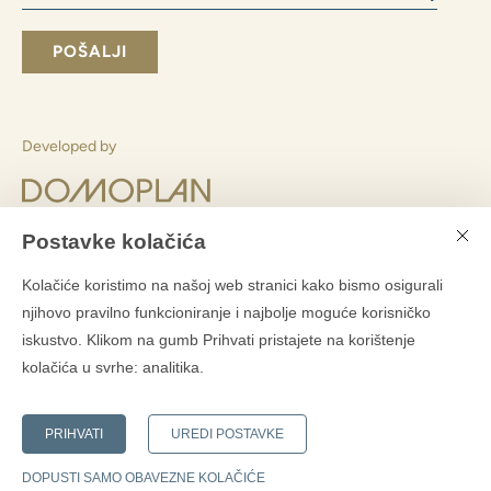
Slažem se slanjem poslovnih informacija
Slanjem obrasca pristajete
s obradom osobnih podataka
POŠALJI
Postavke kolačića
Pretplatite se na Domoplanov bilten
Kolačiće koristimo na našoj web stranici kako bismo osigurali
?
njihovo pravilno funkcioniranje i najbolje moguće korisničko
iskustvo. Klikom na gumb Prihvati pristajete na korištenje
kolačića u svrhe:
analitika
.
PRIHVATI
UREDI POSTAVKE
Developed by
DOPUSTI SAMO OBAVEZNE KOLAČIĆE