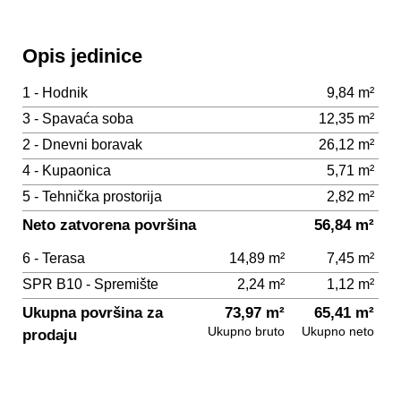
Opis jedinice
1 - Hodnik
9,84 m²
3 - Spavaća soba
12,35 m²
2 - Dnevni boravak
26,12 m²
4 - Kupaonica
5,71 m²
5 - Tehnička prostorija
2,82 m²
Neto zatvorena površina
56,84 m²
6 - Terasa
14,89 m²
7,45 m²
SPR B10 - Spremište
2,24 m²
1,12 m²
Ukupna površina za
73,97 m²
65,41 m²
Ukupno bruto
Ukupno neto
prodaju