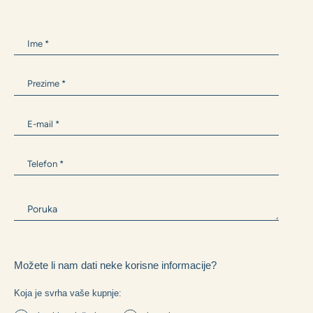
ANTONIA BARIŠIĆ
+385 99 300 9594
Antonia.Barisic@zane.hr
Ili nam napišite i mi ćemo Vam se javiti