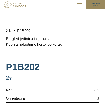
ODABERI
STAN
2.K
/
P1B202
Pregled jedinica i cijena
/
Kupnja nekretnine korak po korak
P1B202
2s
Kat
2.K
Orijentacija
J