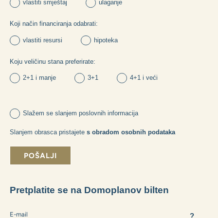
Možete li nam dati neke korisne informacije?
Koja je svrha vaše kupnje:
vlastiti smještaj
ulaganje
Koji način financiranja odabrati:
vlastiti resursi
hipoteka
Koju veličinu stana preferirate:
2+1 i manje
3+1
4+1 i veći